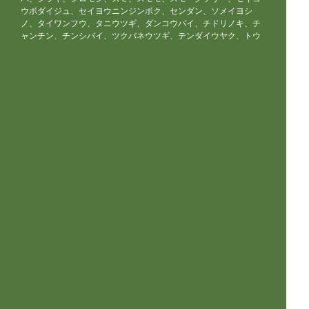
ウボダイジュ、セイヨウニンジンボク、センダン、ソメイヨシ
ノ、タイワンフウ、タニウツギ、ダンコウバイ、チドリノキ、チ
ャンチン、チンシバイ、ツクバネウツギ、テンダイウヤク、トウ
カエデ、ドウダンツツジ、ドクウツギ、トサミズキ、トチノキ、
トチュウ、トネリコ、ナツツバキ、ナツメ、ナツハゼ、ナナカマ
ド、ナンキンハゼ、ニガキ、ニシキギ、ニセアカシア、ニワウ
メ、ニワウルシ、ニワトコ、ヌルデ、ネジキ、ネムノキ、ノリウ
ツギ、ハウチワカエデ、ハクウンボク、ハコネウツギ、ハゼノ
キ、ハナイカダ、ハナカイドウ、ハナズオウ、ハナノキ、ハナミ
ズキ、ハマナス、ハリギリ、ハリグワ、ハルニレ、ハンカチノ
キ、ハンノキ、ヒメウツギ、ヒメシャラ、ヒメリンゴ、ヒュウガ
ミズキ、ビヨウヤナギ、ブナ、フヨウ、プラタナス、ブルーベリ
ー、ボケ、ホオノキ、ボダイジュ、ボタン、ポプラ、ポポー、マ
ユミ、マルバノキ、マルメロ、マンサク、ミズキ、ミズナラ、ミ
ツマタ、ミヤギノハギ、ムクゲ、ムクノキ、ムクロジ、ムラサキ
シキブ、ムレスズメ、メギ、メグスリノキ、モクゲンジ、モクレ
ン、モミジバフウ、ヤブデマリ、ヤマグワ、ヤマコウバシ、ヤマ
ザクラ、ヤマハギ、ヤマブキ、ヤマボウシ、ユキヤナギ、ユスラ
ウメ、ユリノキ、ライラック、リキュウバイ、リョウブ、レンギ
ョウ、ロウバイ
落葉針葉樹
イチョウ、カラマツ、メタセコイア、ポンドサイプレス、ラクウ
ショウ、モウソウチク、マダケ、キッコウチク、ホテイチク、キ