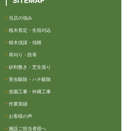
SITEMAP
当店の強み
植木剪定・生垣刈込
樹木伐採・伐根
草刈り・防草
砂利敷き・芝生張り
害虫駆除・ハチ駆除
造園工事・外構工事
作業実績
お客様の声
施設ご担当者様へ