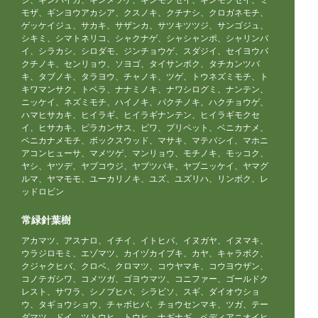
モザ、ギンヨウアカシア、クスノキ、クチナシ、クロガネモチ、
ゲッケイジュ、サカキ、サザンカ、サツキツツジ、サンゴジュ、
シキミ、シマトネリコ、シャクナゲ、シャシャンポ、シャリンバ
イ、シラカシ、シロダモ、ジンチョウゲ、スダジイ、セイヨウバ
クチノキ、センリョウ、ソヨゴ、タイサンボク、タチカンツバ
キ、タブノキ、タラヨウ、チャノキ、ツゲ、トウネズミモチ、ト
キワマンサク、トベラ、ナナミノキ、ナワシログミ、ナンテン、
ニッケイ、ネズミモチ、ハイノキ、バクチノキ、ハクチョウゲ、
ハマヒサカキ、ヒイラギ、ヒイラギナンテン、ヒイラギモクセ
イ、ヒサカキ、ピラカンサス、ビワ、プリペット、ベニカナメ、
ベニカナメモチ、ボックスウッド、マサキ、マテバシイ、マホニ
アコンヒューサ、マメツゲ、マンリョウ、モチノキ、モッコク、
ヤシ、ヤツデ、ヤブコウジ、ヤブツバキ、ヤブニッケイ、ヤマグ
ルマ、ヤマモモ、ユーカリノキ、ユズ、ユズリハ、リンボク、レ
ッドロビン
常緑針葉樹
アカマツ、アスナロ、イチイ、イトヒバ、イヌガヤ、イヌマキ、
ウラジロモミ、エゾマツ、カイヅカイブキ、カヤ、キャラボク、
クジャクヒバ、クロベ、クロマツ、コウヤマキ、コウヨウザン、
コノテガシワ、コメツガ、ゴヨウマツ、コニファー、ゴールドク
レスト、サワラ、シノブヒバ、シラビソ、スギ、ダイオウショ
ウ、タギョウショウ、チャボヒバ、チョウセンマキ、ツガ、テー
ダマツ、ドイ、ツトウヒ、トウヒ、ナギナギ、ペディアニオイヒ