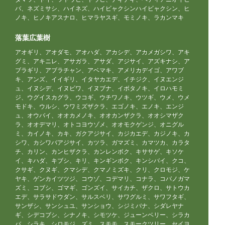
バ、ネズミサシ、ハイネズ、ハイビャクシンハイビャクシン、ヒ
ノキ、ヒノキアスナロ、ヒマラヤスギ、モミノキ、ラカンマキ
落葉広葉樹
アオギリ、アオダモ、アオハダ、アカシデ、アカメガシワ、アキ
グミ、アキニレ、アサガラ、アサダ、アジサイ、アズキナシ、ア
ブラギリ、アブラチャン、アベマキ、アメリカデイゴ、アワブ
キ、アンズ、イイギリ、イタヤカエデ、イチジク、イヌエンジ
ュ、イヌシデ、イヌビワ、イヌブナ、イボタノキ、イロハモミ
ジ、ウグイスカグラ、ウコギ、ウチワノキ、ウツギ、ウメ、ウメ
モドキ、ウルシ、ウワミズザクラ、エゴノキ、エノキ、エンジ
ュ、オウバイ、オオカメノキ、オオカンザクラ、オオシマザク
ラ、オオデマリ、オトコヨウゾメ、オオモクゲンジ、オニグル
ミ、カイノキ、カキ、ガクアジサイ、カジカエデ、カジノキ、カ
シワ、カシワバアジサイ、カツラ、ガマズミ、カマツカ、カラタ
チ、カリン、カンヒザクラ、カンレンボク、キササゲ、キソケ
イ、キハダ、キブシ、キリ、キンギンボク、キンシバイ、クコ、
クサギ、クヌギ、クマシデ、クマノミズキ、クリ、クロモジ、ケ
ヤキ、ゲンカイツツジ、コウゾ、コデマリ、コナラ、コバノガマ
ズミ、コブシ、ゴマギ、ゴンズイ、サイカチ、ザクロ、サトウカ
エデ、サラサドウダン、サルスベリ、サワグルミ、サワフタギ、
サンザシ、サンシュユ、サンショウ、シジミバナ、シダレヤナ
ギ、シデコブシ、シナノキ、シモツケ、ジューンベリー、シラカ
バ、シラキ、シロモジ、ズミ、スモモ、スモークツリー、セイヨ