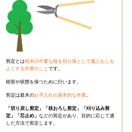
剪定とは
樹木の不要な枝を切り落として風とおしを
よくする作業のこと
です。
樹形や状態を保つために行います。
剪定は庭木の
お手入れの基本的な作業
。
「切り戻し剪定」「枝おろし剪定」「刈り込み剪
定」「芯止め」
などの剪定があり、目的に応じて適
した方法で剪定します。