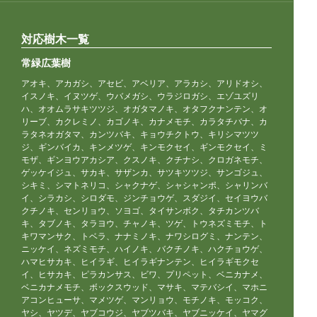
対応樹木一覧
常緑広葉樹
アオキ、アカガシ、アセビ、アベリア、アラカシ、アリドオシ、
イスノキ、イヌツゲ、ウバメガシ、ウラジロガシ、エゾユズリ
ハ、オオムラサキツツジ、オガタマノキ、オタフクナンテン、オ
リーブ、カクレミノ、カゴノキ、カナメモチ、カラタチバナ、カ
ラタネオガタマ、カンツバキ、キョウチクトウ、キリシマツツ
ジ、ギンバイカ、キンメツゲ、キンモクセイ、ギンモクセイ、ミ
モザ、ギンヨウアカシア、クスノキ、クチナシ、クロガネモチ、
ゲッケイジュ、サカキ、サザンカ、サツキツツジ、サンゴジュ、
シキミ、シマトネリコ、シャクナゲ、シャシャンポ、シャリンバ
イ、シラカシ、シロダモ、ジンチョウゲ、スダジイ、セイヨウバ
クチノキ、センリョウ、ソヨゴ、タイサンボク、タチカンツバ
キ、タブノキ、タラヨウ、チャノキ、ツゲ、トウネズミモチ、ト
キワマンサク、トベラ、ナナミノキ、ナワシログミ、ナンテン、
ニッケイ、ネズミモチ、ハイノキ、バクチノキ、ハクチョウゲ、
ハマヒサカキ、ヒイラギ、ヒイラギナンテン、ヒイラギモクセ
イ、ヒサカキ、ピラカンサス、ビワ、プリペット、ベニカナメ、
ベニカナメモチ、ボックスウッド、マサキ、マテバシイ、マホニ
アコンヒューサ、マメツゲ、マンリョウ、モチノキ、モッコク、
ヤシ、ヤツデ、ヤブコウジ、ヤブツバキ、ヤブニッケイ、ヤマグ