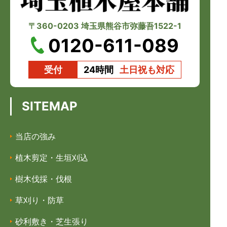
〒360-0203 埼玉県熊谷市弥藤吾1522-1
0120-611-089
受付
24時間
土日祝も対応
SITEMAP
当店の強み
植木剪定・生垣刈込
樹木伐採・伐根
草刈り・防草
砂利敷き・芝生張り