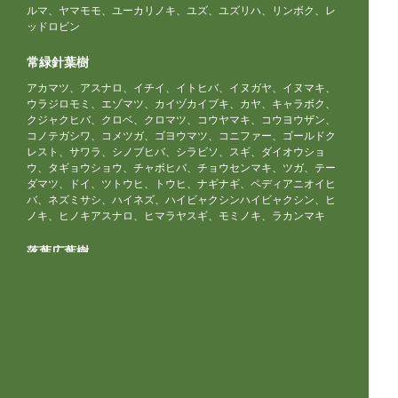
ルマ、ヤマモモ、ユーカリノキ、ユズ、ユズリハ、リンボク、レ
ッドロビン
常緑針葉樹
アカマツ、アスナロ、イチイ、イトヒバ、イヌガヤ、イヌマキ、
ウラジロモミ、エゾマツ、カイヅカイブキ、カヤ、キャラボク、
クジャクヒバ、クロベ、クロマツ、コウヤマキ、コウヨウザン、
コノテガシワ、コメツガ、ゴヨウマツ、コニファー、ゴールドク
レスト、サワラ、シノブヒバ、シラビソ、スギ、ダイオウショ
ウ、タギョウショウ、チャボヒバ、チョウセンマキ、ツガ、テー
ダマツ、ドイ、ツトウヒ、トウヒ、ナギナギ、ペディアニオイヒ
バ、ネズミサシ、ハイネズ、ハイビャクシンハイビャクシン、ヒ
ノキ、ヒノキアスナロ、ヒマラヤスギ、モミノキ、ラカンマキ
落葉広葉樹
アオギリ、アオダモ、アオハダ、アカシデ、アカメガシワ、アキ
グミ、アキニレ、アサガラ、アサダ、アジサイ、アズキナシ、ア
ブラギリ、アブラチャン、アベマキ、アメリカデイゴ、アワブ
キ、アンズ、イイギリ、イタヤカエデ、イチジク、イヌエンジ
ュ、イヌシデ、イヌビワ、イヌブナ、イボタノキ、イロハモミ
ジ、ウグイスカグラ、ウコギ、ウチワノキ、ウツギ、ウメ、ウメ
モドキ、ウルシ、ウワミズザクラ、エゴノキ、エノキ、エンジ
ュ、オウバイ、オオカメノキ、オオカンザクラ、オオシマザク