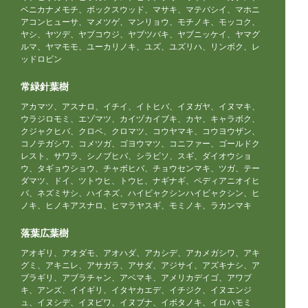
ベニカナメモチ、ボックスウッド、マサキ、マテバシイ、マホニ
アコンヒューサ、マメツゲ、マンリョウ、モチノキ、モッコク、
ヤシ、ヤツデ、ヤブコウジ、ヤブツバキ、ヤブニッケイ、ヤマグ
ルマ、ヤマモモ、ユーカリノキ、ユズ、ユズリハ、リンボク、レ
ッドロビン
常緑針葉樹
アカマツ、アスナロ、イチイ、イトヒバ、イヌガヤ、イヌマキ、
ウラジロモミ、エゾマツ、カイヅカイブキ、カヤ、キャラボク、
クジャクヒバ、クロベ、クロマツ、コウヤマキ、コウヨウザン、
コノテガシワ、コメツガ、ゴヨウマツ、コニファー、ゴールドク
レスト、サワラ、シノブヒバ、シラビソ、スギ、ダイオウショ
ウ、タギョウショウ、チャボヒバ、チョウセンマキ、ツガ、テー
ダマツ、ドイ、ツトウヒ、トウヒ、ナギナギ、ペディアニオイヒ
バ、ネズミサシ、ハイネズ、ハイビャクシンハイビャクシン、ヒ
ノキ、ヒノキアスナロ、ヒマラヤスギ、モミノキ、ラカンマキ
落葉広葉樹
アオギリ、アオダモ、アオハダ、アカシデ、アカメガシワ、アキ
グミ、アキニレ、アサガラ、アサダ、アジサイ、アズキナシ、ア
ブラギリ、アブラチャン、アベマキ、アメリカデイゴ、アワブ
キ、アンズ、イイギリ、イタヤカエデ、イチジク、イヌエンジ
ュ、イヌシデ、イヌビワ、イヌブナ、イボタノキ、イロハモミ