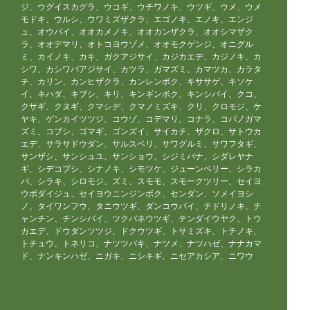
ジ、ウグイスカグラ、ウコギ、ウチワノキ、ウツギ、ウメ、ウメ
モドキ、ウルシ、ウワミズザクラ、エゴノキ、エノキ、エンジ
ュ、オウバイ、オオカメノキ、オオカンザクラ、オオシマザク
ラ、オオデマリ、オトコヨウゾメ、オオモクゲンジ、オニグル
ミ、カイノキ、カキ、ガクアジサイ、カジカエデ、カジノキ、カ
シワ、カシワバアジサイ、カツラ、ガマズミ、カマツカ、カラタ
チ、カリン、カンヒザクラ、カンレンボク、キササゲ、キソケ
イ、キハダ、キブシ、キリ、キンギンボク、キンシバイ、クコ、
クサギ、クヌギ、クマシデ、クマノミズキ、クリ、クロモジ、ケ
ヤキ、ゲンカイツツジ、コウゾ、コデマリ、コナラ、コバノガマ
ズミ、コブシ、ゴマギ、ゴンズイ、サイカチ、ザクロ、サトウカ
エデ、サラサドウダン、サルスベリ、サワグルミ、サワフタギ、
サンザシ、サンシュユ、サンショウ、シジミバナ、シダレヤナ
ギ、シデコブシ、シナノキ、シモツケ、ジューンベリー、シラカ
バ、シラキ、シロモジ、ズミ、スモモ、スモークツリー、セイヨ
ウボダイジュ、セイヨウニンジンボク、センダン、ソメイヨシ
ノ、タイワンフウ、タニウツギ、ダンコウバイ、チドリノキ、チ
ャンチン、チンシバイ、ツクバネウツギ、テンダイウヤク、トウ
カエデ、ドウダンツツジ、ドクウツギ、トサミズキ、トチノキ、
トチュウ、トネリコ、ナツツバキ、ナツメ、ナツハゼ、ナナカマ
ド、ナンキンハゼ、ニガキ、ニシキギ、ニセアカシア、ニワウ
メ、ニワウルシ、ニワトコ、ヌルデ、ネジキ、ネムノキ、ノリウ
ツギ、ハウチワカエデ、ハクウンボク、ハコネウツギ、ハゼノ
キ、ハナイカダ、ハナカイドウ、ハナズオウ、ハナノキ、ハナミ
ズキ、ハマナス、ハリギリ、ハリグワ、ハルニレ、ハンカチノ