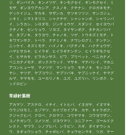
ジ、ギンバイカ、キンメツゲ、キンモクセイ、ギンモクセイ、ミ
モザ、ギンヨウアカシア、クスノキ、クチナシ、クロガネモチ、
ゲッケイジュ、サカキ、サザンカ、サツキツツジ、サンゴジュ、
シキミ、シマトネリコ、シャクナゲ、シャシャンポ、シャリンバ
イ、シラカシ、シロダモ、ジンチョウゲ、スダジイ、セイヨウバ
クチノキ、センリョウ、ソヨゴ、タイサンボク、タチカンツバ
キ、タブノキ、タラヨウ、チャノキ、ツゲ、トウネズミモチ、ト
キワマンサク、トベラ、ナナミノキ、ナワシログミ、ナンテン、
ニッケイ、ネズミモチ、ハイノキ、バクチノキ、ハクチョウゲ、
ハマヒサカキ、ヒイラギ、ヒイラギナンテン、ヒイラギモクセ
イ、ヒサカキ、ピラカンサス、ビワ、プリペット、ベニカナメ、
ベニカナメモチ、ボックスウッド、マサキ、マテバシイ、マホニ
アコンヒューサ、マメツゲ、マンリョウ、モチノキ、モッコク、
ヤシ、ヤツデ、ヤブコウジ、ヤブツバキ、ヤブニッケイ、ヤマグ
ルマ、ヤマモモ、ユーカリノキ、ユズ、ユズリハ、リンボク、レ
ッドロビン
常緑針葉樹
アカマツ、アスナロ、イチイ、イトヒバ、イヌガヤ、イヌマキ、
ウラジロモミ、エゾマツ、カイヅカイブキ、カヤ、キャラボク、
クジャクヒバ、クロベ、クロマツ、コウヤマキ、コウヨウザン、
コノテガシワ、コメツガ、ゴヨウマツ、コニファー、ゴールドク
レスト、サワラ、シノブヒバ、シラビソ、スギ、ダイオウショ
ウ、タギョウショウ、チャボヒバ、チョウセンマキ、ツガ、テー