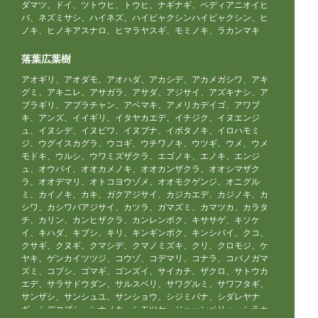
ダマツ、ドイ、ツトウヒ、トウヒ、ナギナギ、ペディアニオイヒ
バ、ネズミサシ、ハイネズ、ハイビャクシンハイビャクシン、ヒ
ノキ、ヒノキアスナロ、ヒマラヤスギ、モミノキ、ラカンマキ
落葉広葉樹
アオギリ、アオダモ、アオハダ、アカシデ、アカメガシワ、アキ
グミ、アキニレ、アサガラ、アサダ、アジサイ、アズキナシ、ア
ブラギリ、アブラチャン、アベマキ、アメリカデイゴ、アワブ
キ、アンズ、イイギリ、イタヤカエデ、イチジク、イヌエンジ
ュ、イヌシデ、イヌビワ、イヌブナ、イボタノキ、イロハモミ
ジ、ウグイスカグラ、ウコギ、ウチワノキ、ウツギ、ウメ、ウメ
モドキ、ウルシ、ウワミズザクラ、エゴノキ、エノキ、エンジ
ュ、オウバイ、オオカメノキ、オオカンザクラ、オオシマザク
ラ、オオデマリ、オトコヨウゾメ、オオモクゲンジ、オニグル
ミ、カイノキ、カキ、ガクアジサイ、カジカエデ、カジノキ、カ
シワ、カシワバアジサイ、カツラ、ガマズミ、カマツカ、カラタ
チ、カリン、カンヒザクラ、カンレンボク、キササゲ、キソケ
イ、キハダ、キブシ、キリ、キンギンボク、キンシバイ、クコ、
クサギ、クヌギ、クマシデ、クマノミズキ、クリ、クロモジ、ケ
ヤキ、ゲンカイツツジ、コウゾ、コデマリ、コナラ、コバノガマ
ズミ、コブシ、ゴマギ、ゴンズイ、サイカチ、ザクロ、サトウカ
エデ、サラサドウダン、サルスベリ、サワグルミ、サワフタギ、
サンザシ、サンシュユ、サンショウ、シジミバナ、シダレヤナ
ギ、シデコブシ、シナノキ、シモツケ、ジューンベリー、シラカ