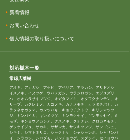
新着情報
お問い合わせ
個人情報の取り扱いについて
対応樹木一覧
常緑広葉樹
アオキ、アカガシ、アセビ、アベリア、アラカシ、アリドオシ、
イスノキ、イヌツゲ、ウバメガシ、ウラジロガシ、エゾユズリ
ハ、オオムラサキツツジ、オガタマノキ、オタフクナンテン、オ
リーブ、カクレミノ、カゴノキ、カナメモチ、カラタチバナ、カ
ラタネオガタマ、カンツバキ、キョウチクトウ、キリシマツツ
ジ、ギンバイカ、キンメツゲ、キンモクセイ、ギンモクセイ、ミ
モザ、ギンヨウアカシア、クスノキ、クチナシ、クロガネモチ、
ゲッケイジュ、サカキ、サザンカ、サツキツツジ、サンゴジュ、
シキミ、シマトネリコ、シャクナゲ、シャシャンポ、シャリンバ
イ、シラカシ、シロダモ、ジンチョウゲ、スダジイ、セイヨウバ