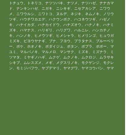
トチュウ、トネリコ、ナツツバキ、ナツメ、ナツハゼ、ナナカマ
ド、ナンキンハゼ、ニガキ、ニシキギ、ニセアカシア、ニワウ
メ、ニワウルシ、ニワトコ、ヌルデ、ネジキ、ネムノキ、ノリウ
ツギ、ハウチワカエデ、ハクウンボク、ハコネウツギ、ハゼノ
キ、ハナイカダ、ハナカイドウ、ハナズオウ、ハナノキ、ハナミ
ズキ、ハマナス、ハリギリ、ハリグワ、ハルニレ、ハンカチノ
キ、ハンノキ、ヒメウツギ、ヒメシャラ、ヒメリンゴ、ヒュウガ
ミズキ、ビヨウヤナギ、ブナ、フヨウ、プラタナス、ブルーベリ
ー、ボケ、ホオノキ、ボダイジュ、ボタン、ポプラ、ポポー、マ
ユミ、マルバノキ、マルメロ、マンサク、ミズキ、ミズナラ、ミ
ツマタ、ミヤギノハギ、ムクゲ、ムクノキ、ムクロジ、ムラサキ
シキブ、ムレスズメ、メギ、メグスリノキ、モクゲンジ、モクレ
ン、モミジバフウ、ヤブデマリ、ヤマグワ、ヤマコウバシ、ヤマ
ザクラ、ヤマハギ、ヤマブキ、ヤマボウシ、ユキヤナギ、ユスラ
ウメ、ユリノキ、ライラック、リキュウバイ、リョウブ、レンギ
ョウ、ロウバイ
落葉針葉樹
イチョウ、カラマツ、メタセコイア、ポンドサイプレス、ラクウ
ショウ、モウソウチク、マダケ、キッコウチク、ホテイチク、キ
ンメイチク、ナリヒラダケ、クロチク、ヤダケ、クマザサ、オカ
メザサ、チゴザサ、オロシマチク