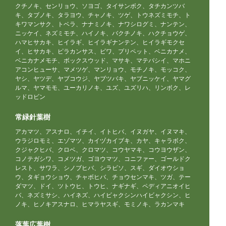
クチノキ、センリョウ、ソヨゴ、タイサンボク、タチカンツバ
キ、タブノキ、タラヨウ、チャノキ、ツゲ、トウネズミモチ、ト
キワマンサク、トベラ、ナナミノキ、ナワシログミ、ナンテン、
ニッケイ、ネズミモチ、ハイノキ、バクチノキ、ハクチョウゲ、
ハマヒサカキ、ヒイラギ、ヒイラギナンテン、ヒイラギモクセ
イ、ヒサカキ、ピラカンサス、ビワ、プリペット、ベニカナメ、
ベニカナメモチ、ボックスウッド、マサキ、マテバシイ、マホニ
アコンヒューサ、マメツゲ、マンリョウ、モチノキ、モッコク、
ヤシ、ヤツデ、ヤブコウジ、ヤブツバキ、ヤブニッケイ、ヤマグ
ルマ、ヤマモモ、ユーカリノキ、ユズ、ユズリハ、リンボク、レ
ッドロビン
常緑針葉樹
アカマツ、アスナロ、イチイ、イトヒバ、イヌガヤ、イヌマキ、
ウラジロモミ、エゾマツ、カイヅカイブキ、カヤ、キャラボク、
クジャクヒバ、クロベ、クロマツ、コウヤマキ、コウヨウザン、
コノテガシワ、コメツガ、ゴヨウマツ、コニファー、ゴールドク
レスト、サワラ、シノブヒバ、シラビソ、スギ、ダイオウショ
ウ、タギョウショウ、チャボヒバ、チョウセンマキ、ツガ、テー
ダマツ、ドイ、ツトウヒ、トウヒ、ナギナギ、ペディアニオイヒ
バ、ネズミサシ、ハイネズ、ハイビャクシンハイビャクシン、ヒ
ノキ、ヒノキアスナロ、ヒマラヤスギ、モミノキ、ラカンマキ
落葉広葉樹