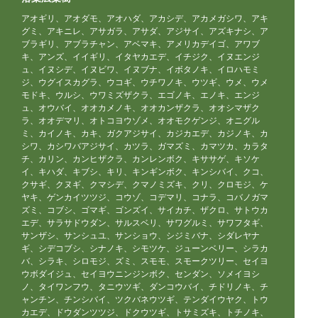
アオギリ、アオダモ、アオハダ、アカシデ、アカメガシワ、アキ
グミ、アキニレ、アサガラ、アサダ、アジサイ、アズキナシ、ア
ブラギリ、アブラチャン、アベマキ、アメリカデイゴ、アワブ
キ、アンズ、イイギリ、イタヤカエデ、イチジク、イヌエンジ
ュ、イヌシデ、イヌビワ、イヌブナ、イボタノキ、イロハモミ
ジ、ウグイスカグラ、ウコギ、ウチワノキ、ウツギ、ウメ、ウメ
モドキ、ウルシ、ウワミズザクラ、エゴノキ、エノキ、エンジ
ュ、オウバイ、オオカメノキ、オオカンザクラ、オオシマザク
ラ、オオデマリ、オトコヨウゾメ、オオモクゲンジ、オニグル
ミ、カイノキ、カキ、ガクアジサイ、カジカエデ、カジノキ、カ
シワ、カシワバアジサイ、カツラ、ガマズミ、カマツカ、カラタ
チ、カリン、カンヒザクラ、カンレンボク、キササゲ、キソケ
イ、キハダ、キブシ、キリ、キンギンボク、キンシバイ、クコ、
クサギ、クヌギ、クマシデ、クマノミズキ、クリ、クロモジ、ケ
ヤキ、ゲンカイツツジ、コウゾ、コデマリ、コナラ、コバノガマ
ズミ、コブシ、ゴマギ、ゴンズイ、サイカチ、ザクロ、サトウカ
エデ、サラサドウダン、サルスベリ、サワグルミ、サワフタギ、
サンザシ、サンシュユ、サンショウ、シジミバナ、シダレヤナ
ギ、シデコブシ、シナノキ、シモツケ、ジューンベリー、シラカ
バ、シラキ、シロモジ、ズミ、スモモ、スモークツリー、セイヨ
ウボダイジュ、セイヨウニンジンボク、センダン、ソメイヨシ
ノ、タイワンフウ、タニウツギ、ダンコウバイ、チドリノキ、チ
ャンチン、チンシバイ、ツクバネウツギ、テンダイウヤク、トウ
カエデ、ドウダンツツジ、ドクウツギ、トサミズキ、トチノキ、