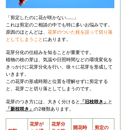
「剪定したのに花が咲かない……」
これは剪定のご相談の中でも特に多いお悩みです。
原因のほとんどは、
花芽のついた枝を誤って切り落
としてしまうこと
にあります。
花芽分化の仕組みを知ることが重要です。
植物の枝の芽は、気温や日照時間などの環境変化を
きっかけに花芽分化を行い、徐々に花芽を形成して
いきます。
この花芽の形成時期と位置を理解せずに剪定する
と、花芽ごと切り落としてしまうのです。
花芽のつき方には、大きく分けると
「旧枝咲き」
と
「新枝咲き」
の2種類あります。
花芽が
花芽分
開花時
剪定の