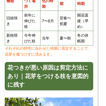
種類
つく場
化の時
期
時期
所
期
前年に
開花直
旧枝咲
翌春〜
伸びた
7〜8月
後（早
き
初夏
枝
め）
新枝咲
今年伸
冬の休
当年
夏〜秋
き
びた枝
眠期
それぞれの特性に合わせた時期に剪定することで、
花芽を傷つけずに済みます。
花つきが悪い原因は剪定方法に
あり｜花芽をつける枝を意図的
に残す