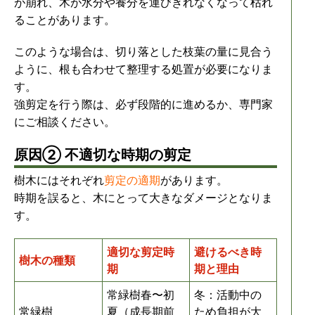
が崩れ、木が水分や養分を運びきれなくなって枯れ
ることがあります。
このような場合は、切り落とした枝葉の量に見合う
ように、根も合わせて整理する処置が必要になりま
す。
強剪定を行う際は、必ず段階的に進めるか、専門家
にご相談ください。
原因② 不適切な時期の剪定
樹木にはそれぞれ
剪定の適期
があります。
時期を誤ると、木にとって大きなダメージとなりま
す。
適切な剪定時
避けるべき時
樹木の種類
期
期と理由
常緑樹春〜初
冬：活動中の
常緑樹
夏（成長期前
ため負担が大