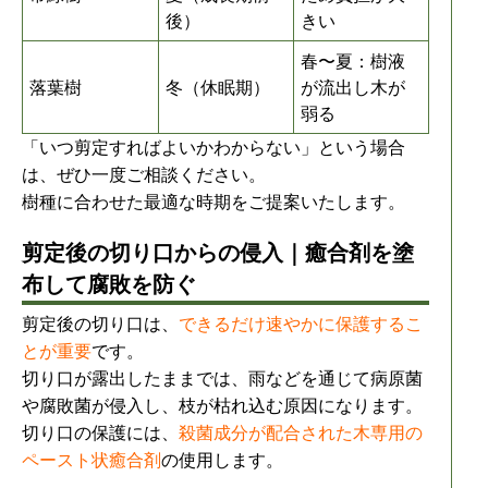
後）
きい
春〜夏：樹液
落葉樹
冬（休眠期）
が流出し木が
弱る
「いつ剪定すればよいかわからない」という場合
は、ぜひ一度ご相談ください。
樹種に合わせた最適な時期をご提案いたします。
剪定後の切り口からの侵入｜癒合剤を塗
布して腐敗を防ぐ
剪定後の切り口は、
できるだけ速やかに保護するこ
とが重要
です。
切り口が露出したままでは、雨などを通じて病原菌
や腐敗菌が侵入し、枝が枯れ込む原因になります。
切り口の保護には、
殺菌成分が配合された木専用の
ペースト状癒合剤
の使用します。