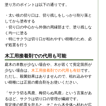
塗り方のポイントは以下の通りです。
・太い枝の切り口は、切り残しをしっかり削り落と
してから塗布する
・切り口の中心から外側の周縁部まで、塗り残しな
く均一に塗る
・特にサクラは切り口が枯れやすい樹種のため、必
ず処置を行う
木工用接着剤での代用も可能
庭木の本数が少ない場合や、木が若くて剪定箇所が
少ない場合は、
木工用接着剤での代用も有効
です。
ただし、殺菌効果はありませんので、枯れ込みやす
い樹種には正規の癒合剤をお使いください。
「サクラ切る馬鹿、梅切らぬ馬鹿」という言葉があ
るほど、サクラは切り口の管理が繊細です。
剪定後の処置を怠ると、そこから木全体へ枯れが広