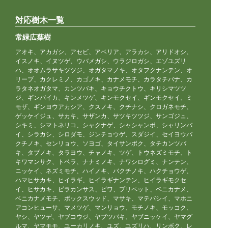
対応樹木一覧
常緑広葉樹
アオキ、アカガシ、アセビ、アベリア、アラカシ、アリドオシ、
イスノキ、イヌツゲ、ウバメガシ、ウラジロガシ、エゾユズリ
ハ、オオムラサキツツジ、オガタマノキ、オタフクナンテン、オ
リーブ、カクレミノ、カゴノキ、カナメモチ、カラタチバナ、カ
ラタネオガタマ、カンツバキ、キョウチクトウ、キリシマツツ
ジ、ギンバイカ、キンメツゲ、キンモクセイ、ギンモクセイ、ミ
モザ、ギンヨウアカシア、クスノキ、クチナシ、クロガネモチ、
ゲッケイジュ、サカキ、サザンカ、サツキツツジ、サンゴジュ、
シキミ、シマトネリコ、シャクナゲ、シャシャンポ、シャリンバ
イ、シラカシ、シロダモ、ジンチョウゲ、スダジイ、セイヨウバ
クチノキ、センリョウ、ソヨゴ、タイサンボク、タチカンツバ
キ、タブノキ、タラヨウ、チャノキ、ツゲ、トウネズミモチ、ト
キワマンサク、トベラ、ナナミノキ、ナワシログミ、ナンテン、
ニッケイ、ネズミモチ、ハイノキ、バクチノキ、ハクチョウゲ、
ハマヒサカキ、ヒイラギ、ヒイラギナンテン、ヒイラギモクセ
イ、ヒサカキ、ピラカンサス、ビワ、プリペット、ベニカナメ、
ベニカナメモチ、ボックスウッド、マサキ、マテバシイ、マホニ
アコンヒューサ、マメツゲ、マンリョウ、モチノキ、モッコク、
ヤシ、ヤツデ、ヤブコウジ、ヤブツバキ、ヤブニッケイ、ヤマグ
ルマ、ヤマモモ、ユーカリノキ、ユズ、ユズリハ、リンボク、レ