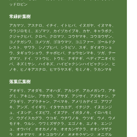
ッドロビン
常緑針葉樹
アカマツ、アスナロ、イチイ、イトヒバ、イヌガヤ、イヌマキ、
ウラジロモミ、エゾマツ、カイヅカイブキ、カヤ、キャラボク、
クジャクヒバ、クロベ、クロマツ、コウヤマキ、コウヨウザン、
コノテガシワ、コメツガ、ゴヨウマツ、コニファー、ゴールドク
レスト、サワラ、シノブヒバ、シラビソ、スギ、ダイオウショ
ウ、タギョウショウ、チャボヒバ、チョウセンマキ、ツガ、テー
ダマツ、ドイ、ツトウヒ、トウヒ、ナギナギ、ペディアニオイヒ
バ、ネズミサシ、ハイネズ、ハイビャクシンハイビャクシン、ヒ
ノキ、ヒノキアスナロ、ヒマラヤスギ、モミノキ、ラカンマキ
落葉広葉樹
アオギリ、アオダモ、アオハダ、アカシデ、アカメガシワ、アキ
グミ、アキニレ、アサガラ、アサダ、アジサイ、アズキナシ、ア
ブラギリ、アブラチャン、アベマキ、アメリカデイゴ、アワブ
キ、アンズ、イイギリ、イタヤカエデ、イチジク、イヌエンジ
ュ、イヌシデ、イヌビワ、イヌブナ、イボタノキ、イロハモミ
ジ、ウグイスカグラ、ウコギ、ウチワノキ、ウツギ、ウメ、ウメ
モドキ、ウルシ、ウワミズザクラ、エゴノキ、エノキ、エンジ
ュ、オウバイ、オオカメノキ、オオカンザクラ、オオシマザク
ラ、オオデマリ、オトコヨウゾメ、オオモクゲンジ、オニグル