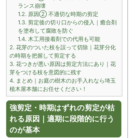
ランス崩壊
1.2.
原因② 不適切な時期の剪定
1.3.
剪定後の切り口からの侵入｜癒合剤
を塗布して腐敗を防ぐ
1.4.
木工用接着剤での代用も可能
2.
花芽のついた枝を誤って切除｜花芽分化
の時期を把握して剪定する
3.
花つきが悪い原因は剪定方法にあり｜花
芽をつける枝を意図的に残す
4.
まとめ｜お庭の樹木のお手入れなら埼玉
植木屋本舗にお任せください！
強剪定・時期はずれの剪定が枯
れる原因｜適期に段階的に行う
のが基本